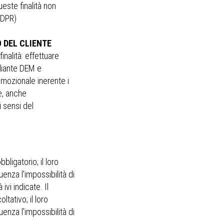
este finalità non
GDPR)
 DEL CLIENTE
finalità: effettuare
diante DEM e
omozionale inerente i
te, anche
 sensi del
bligatorio; il loro
nza l'impossibilità di
 ivi indicate. Il
ltativo; il loro
nza l'impossibilità di