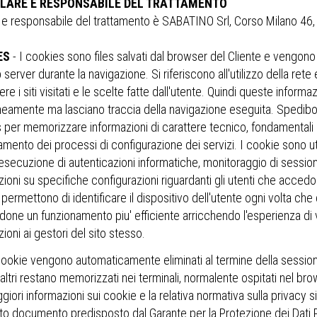
OLARE E RESPONSABILE DEL TRATTAMENTO
e e responsabile del trattamento è SABATINO Srl, Corso Milano 
ES
- I cookies sono files salvati dal browser del Cliente e vengon
server durante la navigazione. Si riferiscono all'utilizzo della ret
e i siti visitati e le scelte fatte dall'utente. Quindi queste informa
eamente ma lasciano traccia della navigazione eseguita. Spedibos
 per memorizzare informazioni di carattere tecnico, fondamentali p
mento dei processi di configurazione dei servizi. I cookie sono uti
: esecuzione di autenticazioni informatiche, monitoraggio di sessi
ioni su specifiche configurazioni riguardanti gli utenti che accedo
ermettono di identificare il dispositivo dell'utente ogni volta che 
done un funzionamento piu' efficiente arricchendo l'esperienza di 
ioni ai gestori del sito stesso.
cookie vengono automaticamente eliminati al termine della session
ltri restano memorizzati nei terminali, normalente ospitati nel brow
iori informazioni sui cookie e la relativa normativa sulla privacy s
ito documento predisposto dal Garante per la Protezione dei Dati P