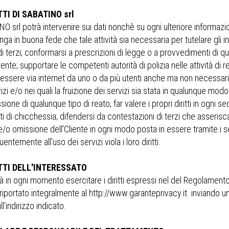
TTI DI SABATINO srl
 srl potrà intervenire sui dati nonchè su ogni ulteriore informazion
nga in buona fede che tale attività sia necessaria per tutelare gli
di terzi; conformarsi a prescrizioni di legge o a provvedimenti di q
te; supportare le competenti autorità di polizia nelle attività di rep
n essere via internet da uno o da più utenti anche ma non necessari
izi e/o nei quali la fruizione dei servizi sia stata in qualunque mod
one di qualunque tipo di reato; far valere i propri diritti in ogni se
ti di chicchessia; difendersi da contestazioni di terzi che asseri
e/o omissione dell'Cliente in ogni modo posta in essere tramite i s
ntemente all'uso dei servizi viola i loro diritti.
ITTI DELL'INTERESSATO
rà in ogni momento esercitare i diritti espressi nel del Regolame
riportato integralmente al http://www.garanteprivacy.it inviando 
ll'indirizzo indicato.