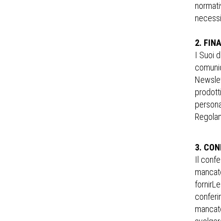
normativ
necessi
2. FIN
I Suoi d
comunic
Newslet
prodotti
persona
Regola
3. CON
Il confe
mancato
fornirLe
conferim
mancato