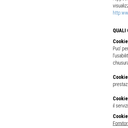
visualiz
http:w
QUALI
Cookie
Puo' pe
l'usabil
chiusur
Cookie
prestazi
Cookie
il servi
Cookie 
Fornito