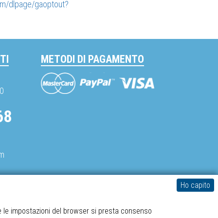
com/dlpage/gaoptout?
TI
METODI DI PAGAMENTO
Mastercard
Visa
PayPal
30
68
om
Ho capito
spediboss.com © 2014-2026
e le impostazioni del browser si presta consenso