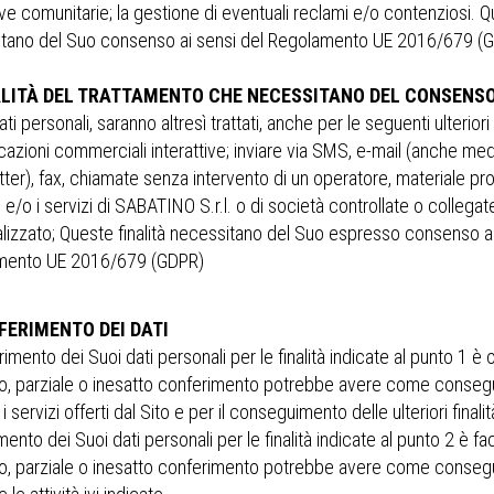
e comunitarie; la gestione di eventuali reclami e/o contenziosi. Qu
tano del Suo consenso ai sensi del Regolamento UE 2016/679 (
ALITÀ DEL TRATTAMENTO CHE NECESSITANO DEL CONSENSO
ati personali, saranno altresì trattati, anche per le seguenti ulteriori 
azioni commerciali interattive; inviare via SMS, e-mail (anche me
ter), fax, chiamate senza intervento di un operatore, materiale pr
 e/o i servizi di SABATINO S.r.l. o di società controllate o collega
lizzato; Queste finalità necessitano del Suo espresso consenso ai
mento UE 2016/679 (GDPR)
FERIMENTO DEI DATI
rimento dei Suoi dati personali per le finalità indicate al punto 1 è ob
, parziale o inesatto conferimento potrebbe avere come consegue
 i servizi offerti dal Sito e per il conseguimento delle ulteriori finalità
ento dei Suoi dati personali per le finalità indicate al punto 2 è faco
, parziale o inesatto conferimento potrebbe avere come consegue