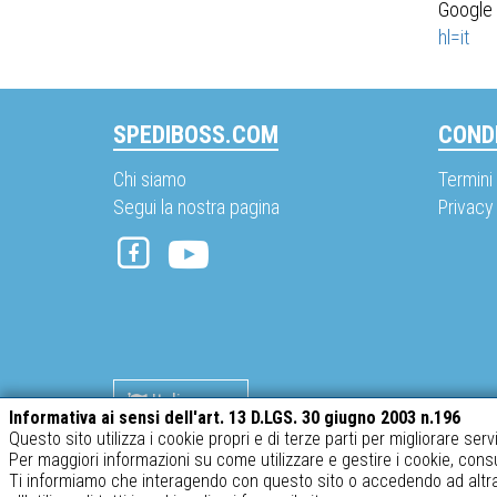
Goog
hl=it
SPEDIBOSS.COM
CONDI
Chi siamo
Termini 
Segui la nostra pagina
Privacy
Italiano
Informativa ai sensi dell'art. 13 D.LGS. 30 giugno 2003 n.196
Questo sito utilizza i cookie propri e di terze parti per migliorare serv
Per maggiori informazioni su come utilizzare e gestire i cookie, cons
SABATINO srl – P.IVA 02634410969
Ti informiamo che interagendo con questo sito o accedendo ad altra 