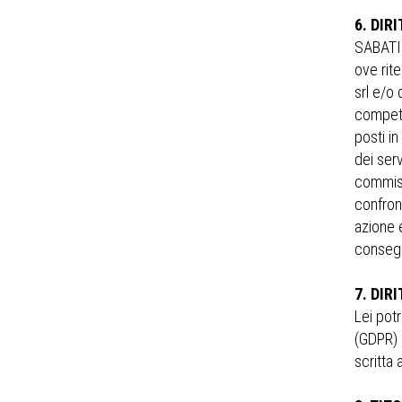
6. DIRI
SABATINO
ove rite
srl e/o 
competen
posti i
dei serv
commissi
confron
azione 
consegue
7. DIR
Lei pot
(GDPR) 
scritta a