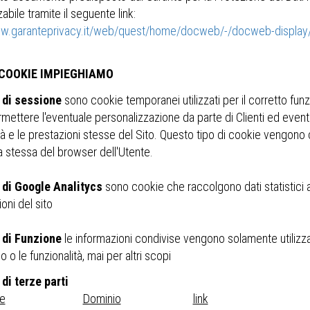
zabile tramite il seguente link:
ww.garanteprivacy.it/web/quest/home/docweb/-/docweb-displ
 COOKIE IMPIEGHIAMO
 di sessione
sono cookie temporanei utilizzati per il corretto fun
rmettere l'eventuale personalizzazione da parte di Clienti ed even
ità e le prestazioni stesse del Sito. Questo tipo di cookie vengono 
a stessa del browser dell'Utente.
 di Google Analitycs
sono cookie che raccolgono dati statistici al
oni del sito
 di Funzione
le informazioni condivise vengono solamente utilizzat
zio o le funzionalità, mai per altri scopi
di terze parti
re
Dominio
link