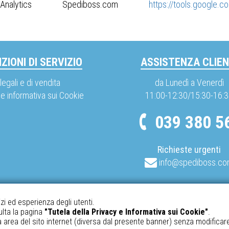
le Analytics Spediboss.com
https://tools.google.
ZIONI DI SERVIZIO
ASSISTENZA CLIEN
legali e di vendita
da Lunedì a Venerdì
 e informativa sui Cookie
11:00-12:30/15:30-16:
039 380 5
Richieste urgenti
info@spediboss.c
izi ed esperienza degli utenti.
ulta la pagina
"Tutela della Privacy e Informativa sui Cookie"
.
area del sito internet (diversa dal presente banner) senza modificar