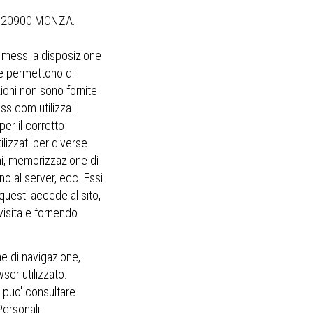
46, 20900 MONZA.
o messi a disposizione
e e permettono di
zioni non sono fornite
s.com utilizza i
er il corretto
lizzati per diverse
oni, memorizzazione di
no al server, ecc. Essi
questi accede al sito,
visita e fornendo
e di navigazione,
ser utilizzato.
i puo' consultare
ersonali,