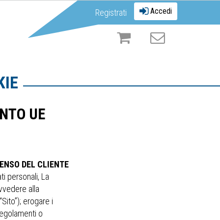
Accedi
Registrati
KIE
ENTO UE
ENSO DEL CLIENTE
ti personali, La
ovvedere alla
Sito”); erogare i
 regolamenti o