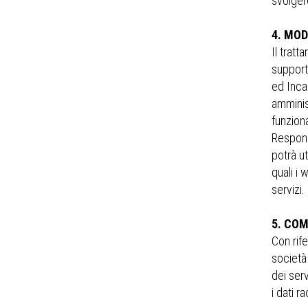
svolgere
4. MO
Il tratt
supporti
ed Incar
amminis
funziona
Respons
potrà ut
quali i
servizi.
5. COM
Con rife
società 
dei serv
i dati r