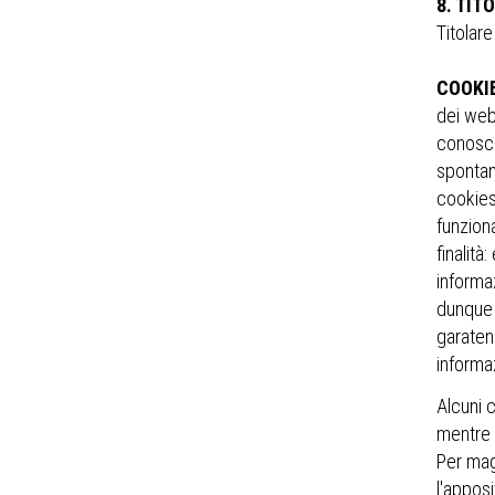
8. TIT
Titolar
COOKI
dei web 
conoscer
spontan
cookies
funziona
finalità
informaz
dunque p
garaten
informaz
Alcuni 
mentre a
Per magg
l'appos