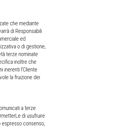
izzate che mediante
varrà di Responsabili
ommerciale ed
izzativa o di gestione,
ietà terze nominate
ifica inoltre che
 inerenti l'Cliente
ole la fruizione dei
comunicati a terze
ermetterLe di usufruire
 Suo espresso consenso,