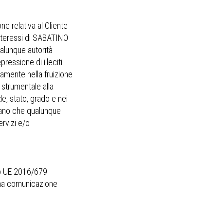
e relativa al Cliente
 interessi di SABATINO
ualunque autorità
ressione di illeciti
amente nella fruizione
o strumentale alla
de, stato, grado e nei
scano che qualunque
ervizi e/o
nto UE 2016/679
una comunicazione