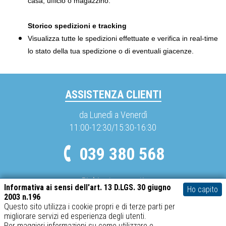
casa, ufficio o magazzino.
Storico spedizioni e tracking
Visualizza tutte le spedizioni effettuate e verifica in real-time
lo stato della tua spedizione o di eventuali giacenze.
ASSISTENZA CLIENTI
da Lunedì a Venerdì
11:00-12:30/15:30-16:30
039 380 568
Richieste urgenti
Informativa ai sensi dell'art. 13 D.LGS. 30 giugno
Ho capito
info@spediboss.com
2003 n.196
Questo sito utilizza i cookie propri e di terze parti per
migliorare servizi ed esperienza degli utenti.
METODI DI PAGAMENTO
Per maggiori informazioni su come utilizzare e