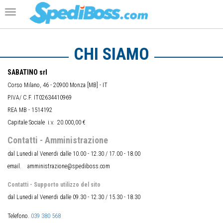
Toggle
navigation
CHI SIAMO
SABATINO srl
Corso Milano, 46 - 20900 Monza [MB] - IT
P.IVA/ C.F. IT02634410969
REA MB - 1514192
Capitale Sociale i.v. 20.000,00 €
Contatti - Amministrazione
dal Lunedi al Venerdi dalle 10.00 - 12.30 / 17.00 - 18.00
email. amministrazione@spediboss.com
Contatti - Supporto utilizzo del sito
dal Lunedi al Venerdi dalle 09.30 - 12.30 / 15.30 - 18.30
Telefono.
039 380 568