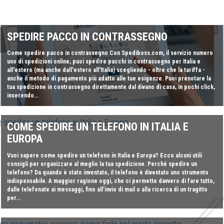
SPEDIRE PACCO IN CONTRASSEGNO
Come spedire pacco in contrassegno Con Spediboss.com, il servizio numero
uno di spedizioni online, puoi spedire pacchi in contrassegno per Italia e
all'estero (ma anche dall'estero all'Italia) scegliendo - oltre che la tariffa -
anche il metodo di pagamento più adatto alle tue esigenze. Puoi prenotare la
tua spedizione in contrassegno direttamente dal divano di casa, in pochi click,
inserendo...
COME SPEDIRE UN TELEFONO IN ITALIA E
EUROPA
Vuoi sapere come spedire un telefono in Italia e Europa? Ecco alcuni utili
consigli per organizzare al meglio la tua spedizione. Perché spedire un
telefono? Da quando è stato inventato, il telefono è diventato uno strumento
indispensabile. A maggior ragione oggi, che ci permette davvero di fare tutto,
dalle telefonate ai messaggi, fino all’invio di mail o alla ricerca di un tragitto
per...