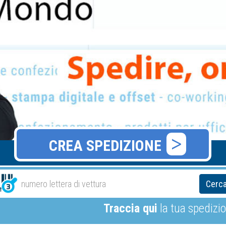
CREA SPEDIZIONE
Cerc
Traccia qui
la tua spedizi