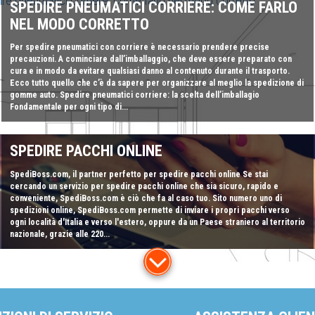
SPEDIRE PNEUMATICI CORRIERE: COME FARLO
NEL MODO CORRETTO
Per spedire pneumatici con corriere è necessario prendere precise
precauzioni. A cominciare dall’imballaggio, che deve essere preparato con
cura e in modo da evitare qualsiasi danno al contenuto durante il trasporto.
Ecco tutto quello che c’è da sapere per organizzare al meglio la spedizione di
gomme auto. Spedire pneumatici corriere: la scelta dell’imballagio
Fondamentale per ogni tipo di...
SPEDIRE PACCHI ONLINE
SpediBoss.com, il partner perfetto per spedire pacchi online Se stai
cercando un servizio per spedire pacchi online che sia sicuro, rapido e
conveniente, SpediBoss.com è ciò che fa al caso tuo. Sito numero uno di
spedizioni online, SpediBoss.com permette di inviare i propri pacchi verso
ogni località d'Italia e verso l'estero, oppure da un Paese straniero al territorio
nazionale, grazie alle 220...