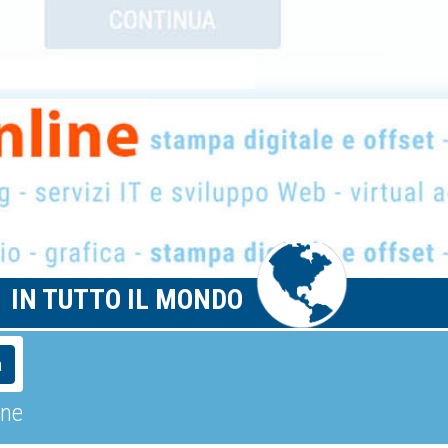
IN TUTTO IL MONDO
a
one