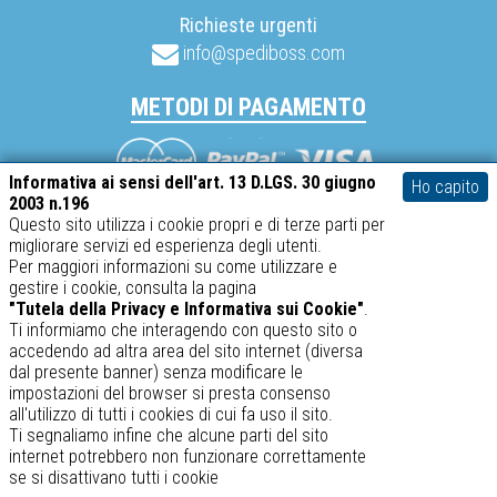
Richieste urgenti
info@spediboss.com
METODI DI PAGAMENTO
Mastercard
Visa
PayPal
Informativa ai sensi dell'art. 13 D.LGS. 30 giugno
Ho capito
2003 n.196
Questo sito utilizza i cookie propri e di terze parti per
migliorare servizi ed esperienza degli utenti.
SABATINO srl – P.IVA 02634410969
Per maggiori informazioni su come utilizzare e
gestire i cookie, consulta la pagina
spediboss.com © 2014-2026
"Tutela della Privacy e Informativa sui Cookie"
.
Ti informiamo che interagendo con questo sito o
accedendo ad altra area del sito internet (diversa
dal presente banner) senza modificare le
impostazioni del browser si presta consenso
all'utilizzo di tutti i cookies di cui fa uso il sito.
Ti segnaliamo infine che alcune parti del sito
internet potrebbero non funzionare correttamente
se si disattivano tutti i cookie