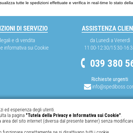
sualizza tutte le spedizioni effettuate e verifica in real-time lo stato del
ZIONI DI SERVIZIO
ASSISTENZA CLIEN
legali e di vendita
da Lunedì a Venerdì
 e informativa sui Cookie
11:00-12:30/15:30-16:
039 380 5
Richieste urgenti
info@spediboss.c
izi ed esperienza degli utenti.
ulta la pagina
"Tutela della Privacy e Informativa sui Cookie"
.
area del sito internet (diversa dal presente banner) senza modificar
n funzionare correttamente se si disattivano tutti i cookie