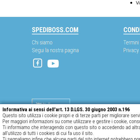
Vi
SPEDIBOSS.COM
CONDI
Chi siamo
Termini 
Segui la nostra pagina
Privacy
Italiano
Informativa ai sensi dell'art. 13 D.LGS. 30 giugno 2003 n.196
Questo sito utilizza i cookie propri e di terze parti per migliorare serv
Per maggiori informazioni su come utilizzare e gestire i cookie, cons
SABATINO srl – P.IVA 02634410969
Ti informiamo che interagendo con questo sito o accedendo ad altra 
all'utilizzo di tutti i cookies di cui fa uso il sito.
Ti segnaliamo infine che alcune parti del sito internet potrebbero no