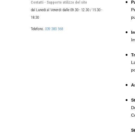
Pa
Contatti - Supporto utilizzo del sito
Pe
dal Lunedi al Venerdi dalle 09.30 - 12.30 / 15.30 -
pu
18.30
Telefono.
039 380 568
I
Im
T
La
po
A
S
Do
Co
S