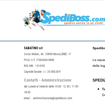
SABATINO srl
Spedib
Corso Milano, 46 - 20900 Monza [MB] - IT
La squad
P.IVA/ C.F. IT02634410969
della log
REA MB - 1514192
Capitale Sociale i.v. 20.000,00 €
Contatti - Amministrazione
SPEDI
dal Lunedi al Venerdi dalle 10.00 - 12.30 / 17.00 -
Ta
18.00
Gu
email. amministrazione@spediboss.com