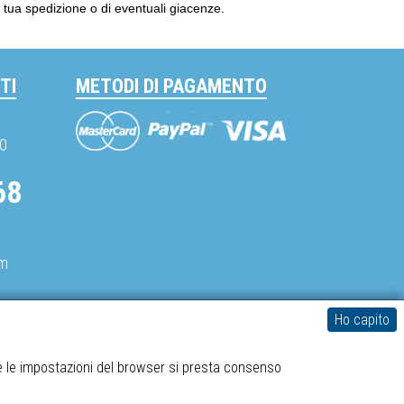
la tua spedizione o di eventuali giacenze.
TI
METODI DI PAGAMENTO
Mastercard
Visa
PayPal
30
68
om
Ho capito
spediboss.com © 2014-2026
e le impostazioni del browser si presta consenso