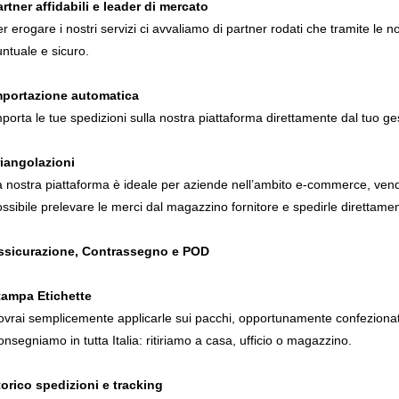
rtner affidabili e leader di mercato
r erogare i nostri servizi ci avvaliamo di partner rodati che tramite le nos
ntuale e sicuro.
mportazione automatica
porta le tue spedizioni sulla nostra piattaforma direttamente dal tuo g
riangolazioni
 nostra piattaforma è ideale per aziende nell’ambito e-commerce, vendi
ssibile prelevare le merci dal magazzino fornitore e spedirle direttamente 
ssicurazione, Contrassegno e POD
tampa Etichette
vrai semplicemente applicarle sui pacchi, opportunamente confezionati
nsegniamo in tutta Italia: ritiriamo a casa, ufficio o magazzino.
torico spedizioni e tracking